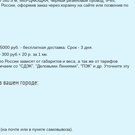
D 3х0.5 м, МЕРЦАЮЩАЯ, черный резиновый провод, IP65,
 России, оформив заказ через корзину на сайте или позвонив по
5000 руб. - бесплатная доставка. Срок - 3 дня.
00 руб.+ 20 р. за 1 км.
о России зависят от габаритов и веса, а так же от тарифов
чаем со "СДЭК", "Деловыми Линиями", "ПЭК" и др. Уточните эту
в вашем городе:
на почте или в пункте самовывоза).