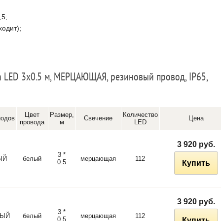
,5;
ходит);
 LED 3х0.5 м, МЕРЦАЮЩАЯ, резиновый провод, IP65,
Цвет
Размер,
Количество
иодов
Свечение
Цена
провода
м
LED
3 920 руб.
3 *
ЫЙ
белый
мерцающая
112
0.5
Купить
3 920 руб.
3 *
ЫЙ
белый
мерцающая
112
0.5
Купить