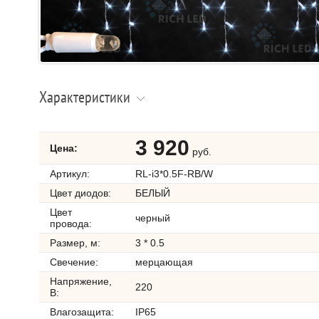
Характеристики
3 920
Цена:
руб.
Артикул:
RL-i3*0.5F-RB/W
Цвет диодов:
БЕЛЫЙ
Цвет
черный
провода:
Размер, м:
3 * 0.5
Свечение:
мерцающая
Напряжение,
220
В:
Влагозащита:
IP65