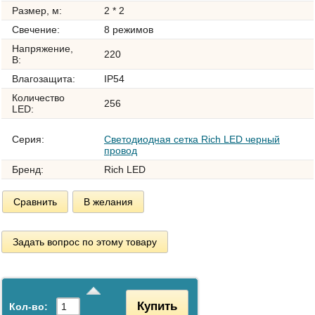
Размер, м:
2 * 2
Свечение:
8 режимов
Напряжение,
220
В:
Влагозащита:
IP54
Количество
256
LED:
Серия:
Светодиодная сетка Rich LED черный
провод
Бренд:
Rich LED
Сравнить
В желания
Задать вопрос по этому товару
Купить
Кол-во: