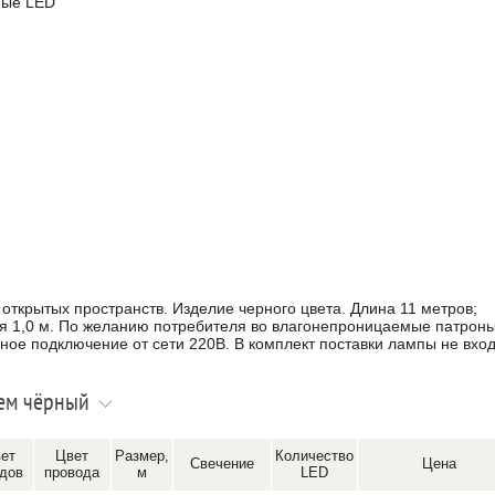
ные LED
открытых пространств. Изделие черного цвета. Длина 11 метров;
я 1,0 м. По желанию потребителя во влагонепроницаемые патрон
ное подключение от сети 220В. В комплект поставки лампы не вход
ем чёрный
ет
Цвет
Размер,
Количество
Свечение
Цена
дов
провода
м
LED