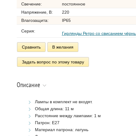
Свечение:
постоянное
Напряжение, В:
220
Влагозащита:
IP65
Серия:
Гирлянды Ретро со свисанием чёрн
Сравнить
В желания
Задать вопрос по этому товару
Описание
Лампы в комплект не входят.
Общая длина: 11 м
Расстояние между лампами: 1 м
Патрон: Е27
Материал патрона: латунь