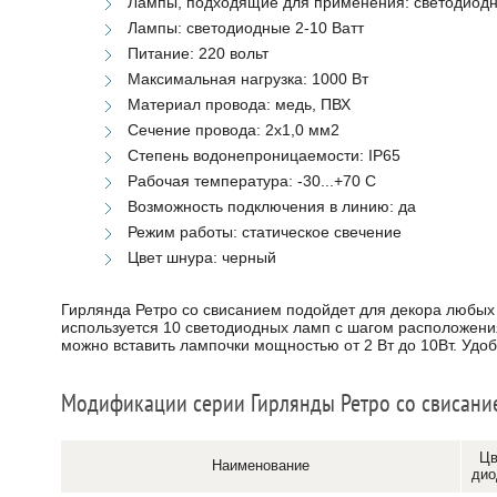
Лампы, подходящие для применения: светодиод
Лампы: светодиодные 2-10 Ватт
Питание: 220 вольт
Максимальная нагрузка: 1000 Вт
Материал провода: медь, ПВХ
Сечение провода: 2х1,0 мм2
Степень водонепроницаемости: IP65
Рабочая температура: -30...+70 С
Возможность подключения в линию: да
Режим работы: статическое свечение
Цвет шнура: черный
Гирлянда Ретро со свисанием подойдет для декора любых 
используется 10 светодиодных ламп с шагом расположени
можно вставить лампочки мощностью от 2 Вт до 10Вт. Удоб
Модификации серии Гирлянды Ретро со свисани
Цв
Наименование
дио