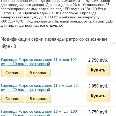
Уличная черная гирлянда ретро со свисанием — лучший выбор
для праздничного декора. Длина изделия 26 м. Установлено 25
влагонепроницаемых патронов под LED лампы (2Вт -10 Вт) с
шагом 1,0 м. Провод медный в ПВХ оболочке. Гирлянда
выдерживает нагрузку до 1000 Вт и рабочую температуру:
-30°C...+70°C. Подключается к бытовой электросети. Лампы LED
для гирлянды покупаются отдельно.
Модификации серии гирлянды ретро со свисанием
чёрный
Гирлянда Ретро со свисанием 11 м, шаг 100
2 750 руб.
см, на 10 ламп ,цвет черный
Купить
Сравнить
В желания
Гирлянда Ретро со свисанием 11,5 м, шаг 50
3 950 руб.
см, на 20 ламп ,цвет черный
Купить
Сравнить
В желания
Гирлянда Ретро со свисанием 16 м, шаг 100
3 750 руб.
см, на 15 ламп ,цвет черный