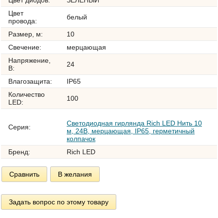
Цвет диодов:
ЗЕЛЕНЫЙ
Цвет
белый
провода:
Размер, м:
10
Свечение:
мерцающая
Напряжение,
24
В:
Влагозащита:
IP65
Количество
100
LED:
Светодиодная гирлянда Rich LED Нить 10
Серия:
м, 24В, мерцающая, IP65, герметичный
колпачок
Бренд:
Rich LED
Сравнить
В желания
Задать вопрос по этому товару