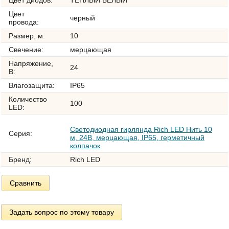
Цвет диодов:
ТЕПЛЫЙ БЕЛЫЙ
Цвет
черный
провода:
Размер, м:
10
Свечение:
мерцающая
Напряжение,
24
В:
Влагозащита:
IP65
Количество
100
LED:
Светодиодная гирлянда Rich LED Нить 10
Серия:
м, 24В, мерцающая, IP65, герметичный
колпачок
Бренд:
Rich LED
Сравнить
Задать вопрос по этому товару