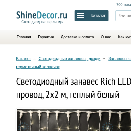
700 това
Каталог
Светодиодные гирлянды
Главная
Гарантия
Доставка и оплата
О нас
Как ку
Каталог
→
Светодиодные занавесы, дожди
Занавесы с
герметичный колпачок
Светодиодный занавес Rich LED
провод, 2х2 м, теплый белый