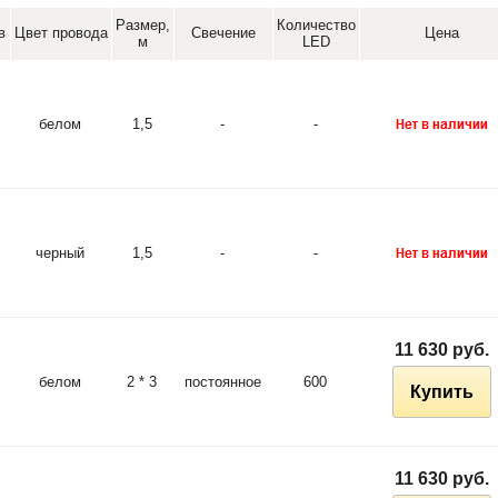
Размер,
Количество
в
Цвет провода
Свечение
Цена
м
LED
белом
1,5
-
-
черный
1,5
-
-
11 630 руб.
белом
2 * 3
постоянное
600
Купить
11 630 руб.