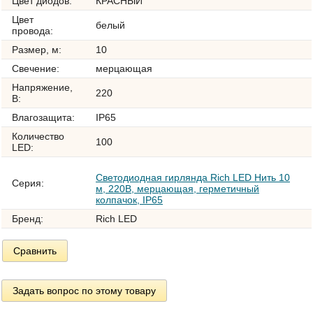
Цвет диодов:
КРАСНЫЙ
Цвет
белый
провода:
Размер, м:
10
Свечение:
мерцающая
Напряжение,
220
В:
Влагозащита:
IP65
Количество
100
LED:
Светодиодная гирлянда Rich LED Нить 10
Серия:
м, 220В, мерцающая, герметичный
колпачок, IP65
Бренд:
Rich LED
Сравнить
Задать вопрос по этому товару