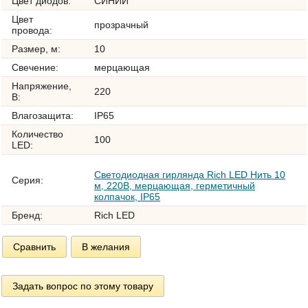
Цвет диодов:
СИНИЙ
Цвет
прозрачный
провода:
Размер, м:
10
Свечение:
мерцающая
Напряжение,
220
В:
Влагозащита:
IP65
Количество
100
LED:
Светодиодная гирлянда Rich LED Нить 10
Серия:
м, 220В, мерцающая, герметичный
колпачок, IP65
Бренд:
Rich LED
Сравнить
В желания
Задать вопрос по этому товару