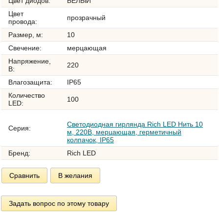
Цвет диодов:
БЕЛЫЙ
Цвет
прозрачный
провода:
Размер, м:
10
Свечение:
мерцающая
Напряжение,
220
В:
Влагозащита:
IP65
Количество
100
LED:
Светодиодная гирлянда Rich LED Нить 10
Серия:
м, 220В, мерцающая, герметичный
колпачок, IP65
Бренд:
Rich LED
Сравнить
В желания
Задать вопрос по этому товару