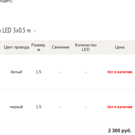
ходит);
 LED 3х0.5 м
Размер,
Количество
Цвет провода
Свечение
Цена
м
LED
белый
1,5
-
-
черный
1.5
-
-
2 300 руб.