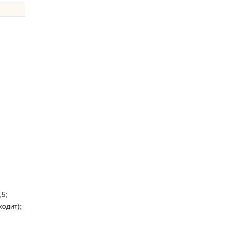
,5;
ходит);