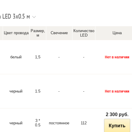
 LED 3х0.5 м
Размер,
Количество
Цвет провода
Свечение
Цена
м
LED
белый
1,5
-
-
черный
1.5
-
-
2 300 руб.
3 *
черный
постоянное
112
0.5
Купить