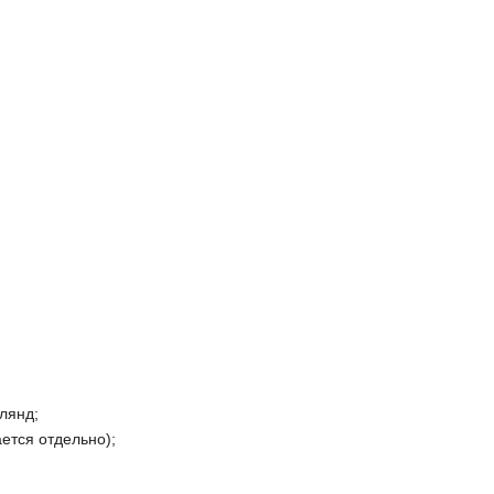
лянд;
ется отдельно);