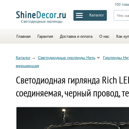
700 това
Каталог
Светодиодные гирлянды
Главная
Гарантия
Доставка и оплата
О нас
Как ку
Каталог
→
Светодиодные гирлянды Нить
Гирлянды Нит
мерцающая
Светодиодная гирлянда Rich LE
соединяемая, черный провод, т