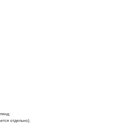
лянд;
ется отдельно);