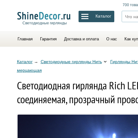
700 това
Каталог
Светодиодные гирлянды
Главная
Гарантия
Доставка и оплата
О нас
Как ку
Каталог
→
Светодиодные гирлянды Нить
Гирлянды Нит
мерцающая
Светодиодная гирлянда Rich LE
соединяемая, прозрачный прово